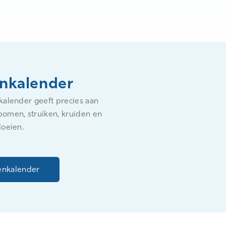
enkalender
kalender geeft precies aan
omen, struiken, kruiden en
loeien.
enkalender