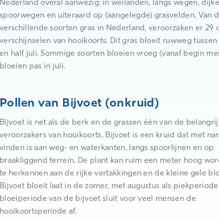
Nederland overal aanwezig; in weilanden, langs wegen, dijke
spoorwegen en uiteraard op (aangelegde) grasvelden. Van d
verschillende soorten gras in Nederland, veroorzaken er 29 
verschijnselen van hooikoorts. Dit gras bloeit ruwweg tusse
en half juli. Sommige soorten bloeien vroeg (vanaf begin me
bloeien pas in juli.
Pollen van Bijvoet (onkruid)
Bijvoet is net als de berk en de grassen één van de belangrij
veroorzakers van hooikoorts. Bijvoet is een kruid dat met na
vinden is aan weg- en waterkanten, langs spoorlijnen en op
braakliggend terrein. De plant kan ruim een meter hoog wor
te herkennen aan de rijke vertakkingen en de kleine gele b
Bijvoet bloeit laat in de zomer, met augustus als piekperiode
bloeiperiode van de bijvoet sluit voor veel mensen de
hooikoortsperiode af.