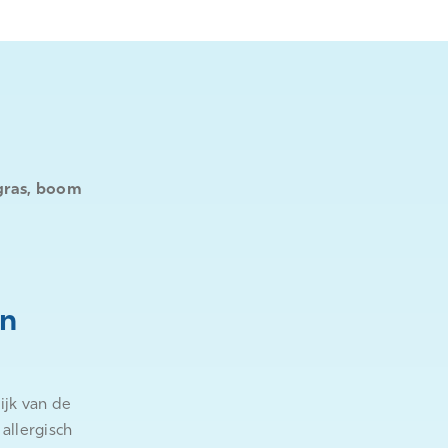
 gras, boom
an
ijk van de
allergisch