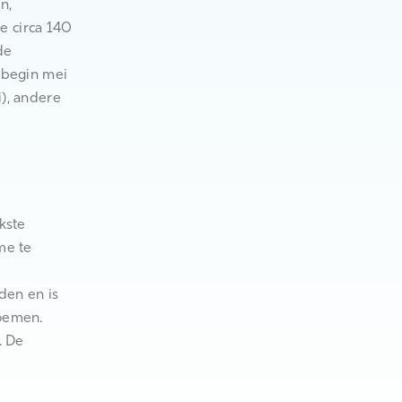
n,
e circa 140
de
n begin mei
i), andere
kste
me te
den en is
loemen.
. De