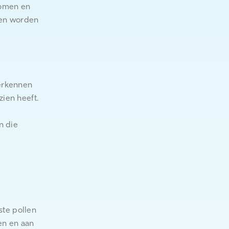
bomen en
ten worden
herkennen
zien heeft.
n die
te pollen
en en aan