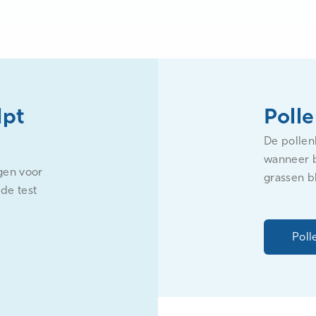
lpt
Poll
De pollen
wanneer b
gen voor
grassen b
de test
Poll