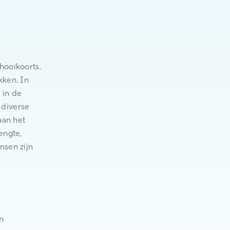
hooikoorts.
kken. In
 in de
n diverse
aan het
engte,
nsen zijn
n