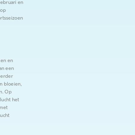
februari en
 op
ortsseizoen
sen en
kan een
eerder
n bloeien,
n. Op
lucht het
 met
lucht