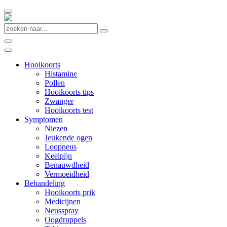
Hooikoorts
Histamine
Pollen
Hooikoorts tips
Zwanger
Hooikoorts test
Symptomen
Niezen
Jeukende ogen
Loopneus
Keelpijn
Benauwdheid
Vermoeidheid
Behandeling
Hooikoorts prik
Medicijnen
Neusspray
Oogdruppels