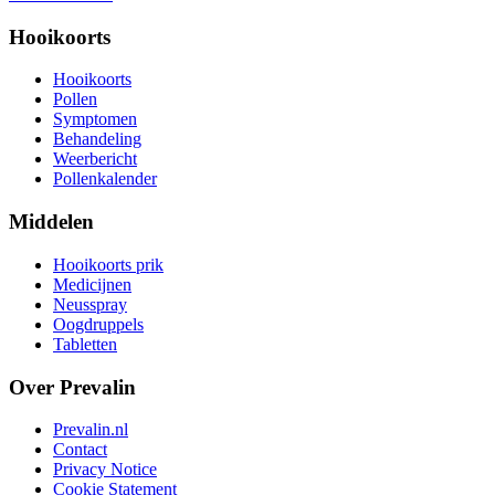
Hooikoorts
Hooikoorts
Pollen
Symptomen
Behandeling
Weerbericht
Pollenkalender
Middelen
Hooikoorts prik
Medicijnen
Neusspray
Oogdruppels
Tabletten
Over Prevalin
Prevalin.nl
Contact
Privacy Notice
Cookie Statement