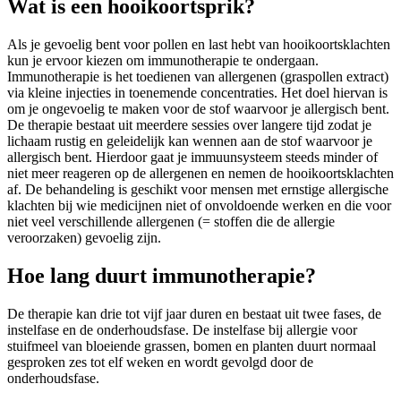
Wat is een hooikoortsprik?
Als je gevoelig bent voor pollen en last hebt van hooikoortsklachten
kun je ervoor kiezen om immunotherapie te ondergaan.
Immunotherapie is het toedienen van allergenen (graspollen extract)
via kleine injecties in toenemende concentraties. Het doel hiervan is
om je ongevoelig te maken voor de stof waarvoor je allergisch bent.
De therapie bestaat uit meerdere sessies over langere tijd zodat je
lichaam rustig en geleidelijk kan wennen aan de stof waarvoor je
allergisch bent. Hierdoor gaat je immuunsysteem steeds minder of
niet meer reageren op de allergenen en nemen de hooikoortsklachten
af. De behandeling is geschikt voor mensen met ernstige allergische
klachten bij wie medicijnen niet of onvoldoende werken en die voor
niet veel verschillende allergenen (= stoffen die de allergie
veroorzaken) gevoelig zijn.
Hoe lang duurt immunotherapie?
De therapie kan drie tot vijf jaar duren en bestaat uit twee fases, de
instelfase en de onderhoudsfase. De instelfase bij allergie voor
stuifmeel van bloeiende grassen, bomen en planten duurt normaal
gesproken zes tot elf weken en wordt gevolgd door de
onderhoudsfase.